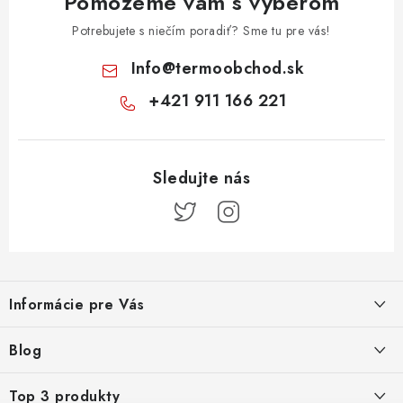
Pomôžeme vám s výberom
Potrebujete s niečím poradiť? Sme tu pre vás!
Info
@
termoobchod.sk
+421 911 166 221
Z
á
Informácie pre Vás
p
ä
Kontakt
Blog
t
i
Doprava a platba
Prečo kúpiť radiátory KORADO cez TERMOobchod.sk
Top 3 produkty