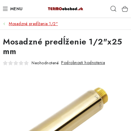
Prejsť
Hľad
na
obsah
Mosadzné predĺženia 1/2"
VYKUROVANIE
Mosadzné predĺženie 1/2"x25
ROZVOD VODY A KÚRENIA
mm
ODPAD A KANALIZÁCIA
Podrobnosti hodnotenia
Neohodnotené
PRACOVNÉ POMÔCKY
% DOPREDAJ
PREČO SA OPLATÍ KUPOVAŤ RADIÁTORY KORADO
CEZ TERMOOBCHOD.SK
Hodnotenie obchodu
Blog
Kontakty
Napíšte nám