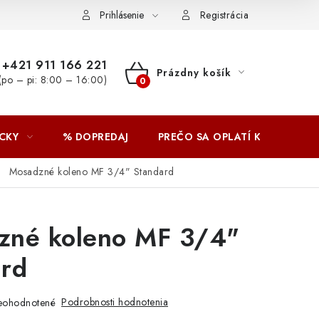
Prihlásenie
Registrácia
+421 911 166 221
Prázdny košík
(po – pi: 8:00 – 16:00)
NÁKUPNÝ
KOŠÍK
CKY
% DOPREDAJ
PREČO SA OPLATÍ KUPOVAŤ 
Mosadzné koleno MF 3/4" Standard
zné koleno MF 3/4"
ard
Podrobnosti hodnotenia
eohodnotené