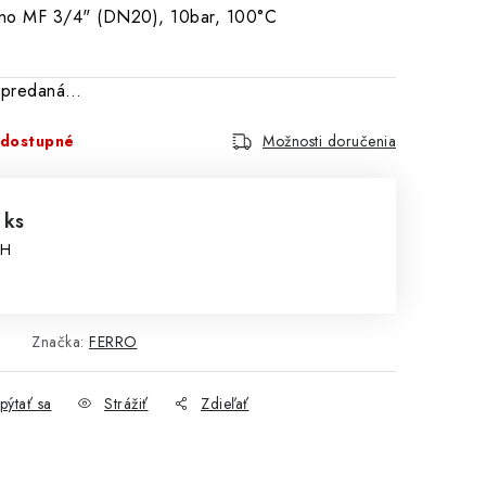
no MF 3/4" (DN20), 10bar, 100°C
vypredaná…
dostupné
Možnosti doručenia
 ks
PH
cena:
Značka:
FERRO
pýtať sa
Strážiť
Zdieľať