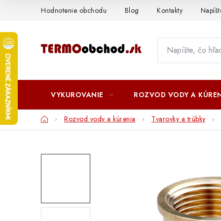
Prejsť
Hodnotenie obchodu
Blog
Kontakty
Napíš
na
obsah
VYKUROVANIE
ROZVOD VODY A KÚREN
Domov
Rozvod vody a kúrenia
Tvarovky a trúbky