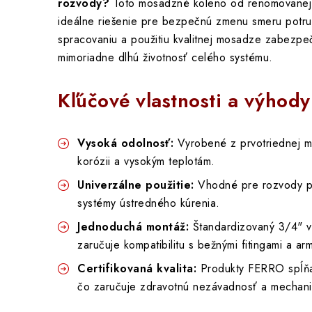
rozvody?
Toto mosadzné koleno od renomovane
ideálne riešenie pre bezpečnú zmenu smeru potr
spracovaniu a použitiu kvalitnej mosadze zabezpe
mimoriadne dlhú životnosť celého systému.
Kľúčové vlastnosti a výhody
Vysoká odolnosť:
Vyrobené z prvotriednej m
korózii a vysokým teplotám.
Univerzálne použitie:
Vhodné pre rozvody pit
systémy ústredného kúrenia.
Jednoduchá montáž:
Štandardizovaný 3/4" vo
zaručuje kompatibilitu s bežnými fitingami a ar
Certifikovaná kvalita:
Produkty FERRO spĺňa
čo zaručuje zdravotnú nezávadnosť a mechani