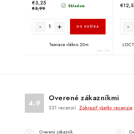
€3,25
€12,
Skladom
€3,99
DO KOŠÍKA
Tesniace vlákno 20m
LOCTI
Kód:
1914
Overené zákazníkmi
4.9
331
recenzií.
Zobraziť všetky recenzie
Overený zákazník
Ov