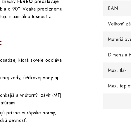
j značky
FERRO
predstavuje
EAN
ubia o 90°. Vďaka precíznemu
čuje maximálnu tesnosť a
Veľkosť zá
Materiálov
:
Dimenzia t
osadze, ktorá skvele odoláva
Max. tlak
nej vody, úžitkovej vody aj
Max. teplo
nkajší a vnútorný závit (MF)
matúrami.
jú prísne európske normy,
ckú pevnosť.