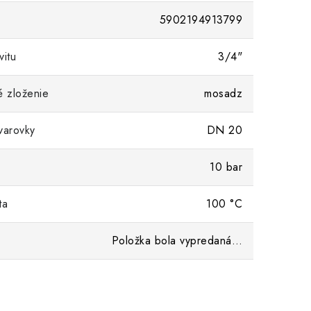
5902194913799
vitu
3/4"
é zloženie
mosadz
varovky
DN 20
10 bar
ta
100 °C
Položka bola vypredaná…