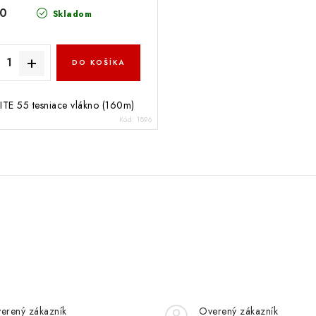
50
Skladom
DO KOŠÍKA
TE 55 tesniace vlákno (160m)
Kód:
1896
erený zákazník
Overený zákazník