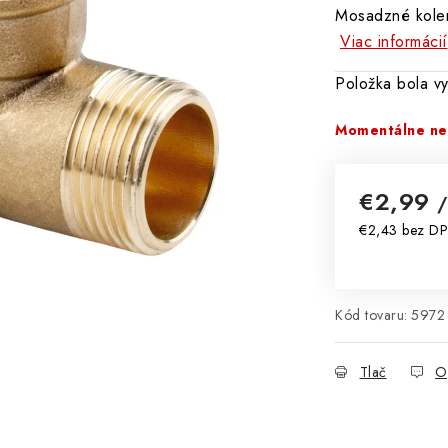
Mosadzné kole
Viac informácií
Položka bola 
Momentálne ne
€2,99
/
€2,43 bez D
Jednotková 
Kód tovaru:
5972
Tlač
O