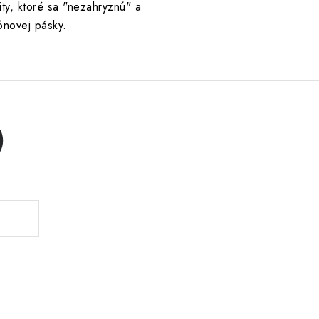
vity, ktoré sa "nezahryznú" a
ónovej pásky.
)