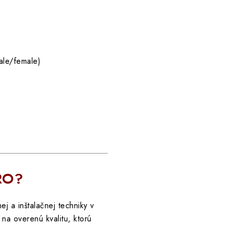
ale/female)
)
RRO?
j a inštalačnej techniky v
na overenú kvalitu, ktorú