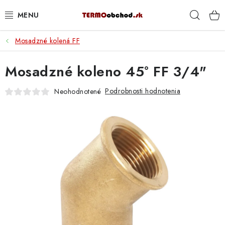
Prejsť
Hľad
na
obsah
Mosadzné kolená FF
VYKUROVANIE
Mosadzné koleno 45° FF 3/4"
ROZVOD VODY A KÚRENIA
Podrobnosti hodnotenia
Neohodnotené
ODPAD A KANALIZÁCIA
PRACOVNÉ POMÔCKY
% DOPREDAJ
PREČO SA OPLATÍ KUPOVAŤ RADIÁTORY KORADO
CEZ TERMOOBCHOD.SK
Hodnotenie obchodu
Blog
Kontakty
Napíšte nám