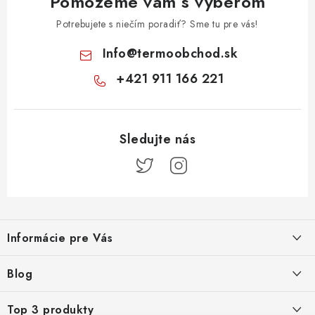
Pomôžeme vám s výberom
Potrebujete s niečím poradiť? Sme tu pre vás!
Info
@
termoobchod.sk
+421 911 166 221
Z
á
Informácie pre Vás
p
ä
Kontakt
Blog
t
i
Doprava a platba
Prečo kúpiť radiátory KORADO cez TERMOobchod.sk
Top 3 produkty