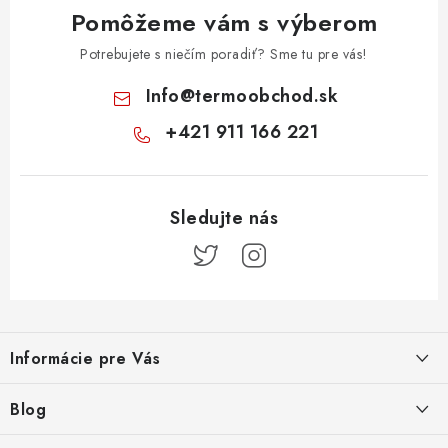
Pomôžeme vám s výberom
Potrebujete s niečím poradiť? Sme tu pre vás!
Info
@
termoobchod.sk
+421 911 166 221
Z
á
Informácie pre Vás
p
ä
Kontakt
Blog
t
Doprava a platba
Prečo kúpiť radiátory KORADO cez TERMOobchod.sk