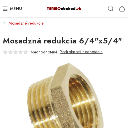
Prejsť
Hľad
na
obsah
Mosadzné redukcie
VYKUROVANIE
Mosadzná redukcia 6/4"x5/4"
ROZVOD VODY A KÚRENIA
Podrobnosti hodnotenia
Neohodnotené
ODPAD A KANALIZÁCIA
PRACOVNÉ POMÔCKY
% DOPREDAJ
PREČO SA OPLATÍ KUPOVAŤ RADIÁTORY KORADO
CEZ TERMOOBCHOD.SK
Hodnotenie obchodu
Blog
Kontakty
Napíšte nám