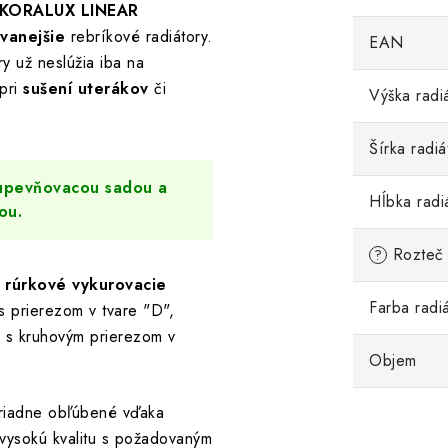
KORALUX LINEAR
vanejšie
rebríkové radiátory.
EAN
ry už neslúžia iba na
pri
sušení uterákov
či
Výška radi
Šírka radiá
 upevňovacou sadou a
Hĺbka radi
ou.
Rozteč 
?
e
rúrkové vykurovacie
Farba radi
s prierezom v tvare "D",
i s kruhovým prierezom v
Objem
adne obľúbené vďaka
 vysokú kvalitu s požadovaným