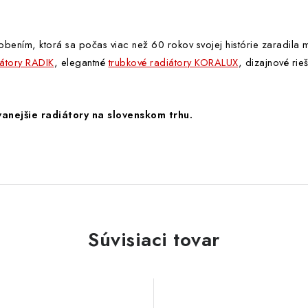
ením, ktorá sa počas viac než 60 rokov svojej histórie zaradila
átory RADIK
, elegantné
trubkové radiátory KORALUX
, dizajnové ri
anejšie radiátory na slovenskom trhu.
Súvisiaci tovar