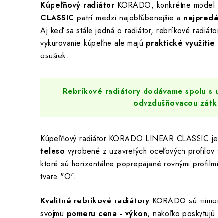
Kúpeľňový radiátor
KORADO, konkrétne model
CLASSIC
patrí medzi najobľúbenejšie a
najpredá
Aj keď sa stále jedná o radiátor, rebríkové radiáto
vykurovanie kúpeľne ale majú
praktické využitie
osušiek.
Rebríkové radiátory dodávame spolu s
odvzdušňovacou zátk
Kúpeľňový radiátor KORADO LINEAR CLASSIC j
teleso
vyrobené z uzavretých oceľových profilov 
ktoré sú horizontálne poprepájané rovnými profilm
tvare "O".
Kvalitné rebríkové radiátory
KORADO sú mimori
svojmu
pomeru cena - výkon
, nakoľko poskytujú