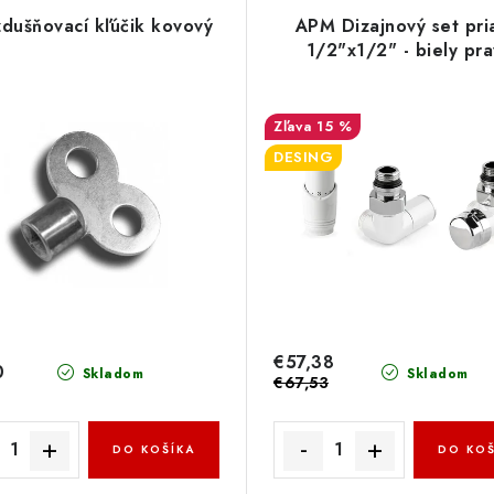
dušňovací kľúčik kovový
APM Dizajnový set pri
1/2"x1/2" - biely pra
15 %
DESING
€57,38
0
Skladom
Skladom
€67,53
DO KOŠÍKA
DO KOŠ