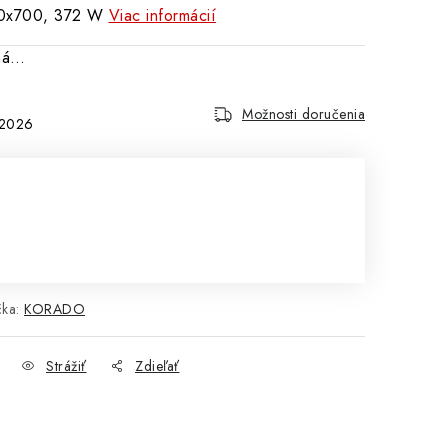
00x700, 372 W
Viac informácií
aná…
Možnosti doručenia
.2026
čka:
KORADO
Strážiť
Zdieľať