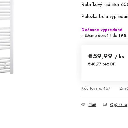
Rebríkový radiátor 6
Položka bola vypred
Dočasne vypredané
19.8
€59,99
/ ks
€48,77 bez DPH
Jednotková cena:
Kód tovaru:
467
Zna
Tlač
Opýtať sa