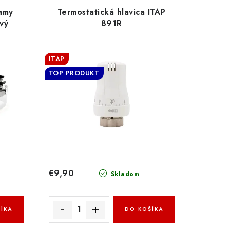
amy
Termostatická hlavica ITAP
vý
891R
ITAP
TOP PRODUKT
€9,90
Skladom
ÍKA
DO KOŠÍKA