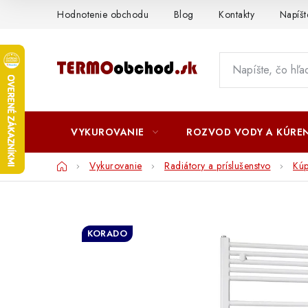
Prejsť
Hodnotenie obchodu
Blog
Kontakty
Napíš
na
obsah
VYKUROVANIE
ROZVOD VODY A KÚREN
Domov
Vykurovanie
Radiátory a príslušenstvo
Kúp
KORADO