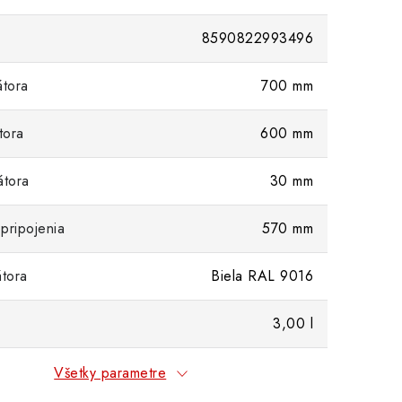
8590822993496
átora
700 mm
tora
600 mm
átora
30 mm
pripojenia
570 mm
átora
Biela RAL 9016
3,00 l
Všetky parametre