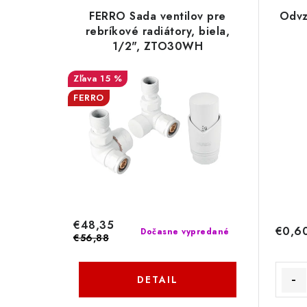
FERRO Sada ventilov pre
Odvz
rebríkové radiátory, biela,
1/2", ZTO30WH
15 %
FERRO
€48,35
€0,6
Dočasne vypredané
€56,88
DETAIL