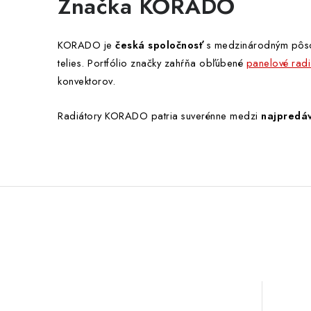
Značka KORADO
KORADO je
česká spoločnosť
s medzinárodným pôsob
telies. Portfólio značky zahŕňa obľúbené
panelové radi
konvektorov.
Radiátory KORADO patria suverénne medzi
najpredáv