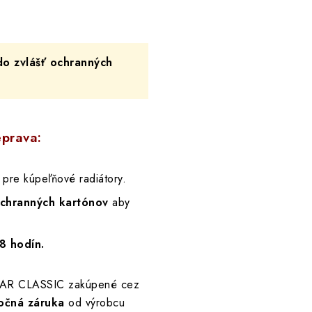
do zvlášť ochranných
eprava:
pre kúpeľňové radiátory.
ochranných kartónov
aby
8 hodín.
NEAR CLASSIC zakúpené cez
očná záruka
od výrobcu