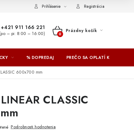
Prihlásenie
Registrácia
+421 911 166 221
Prázdny košík
(po – pi: 8:00 – 16:00)
NÁKUPNÝ
KOŠÍK
CKY
% DOPREDAJ
PREČO SA OPLATÍ KUPOVAŤ 
CLASSIC 600x700 mm
LINEAR CLASSIC
 mm
Podrobnosti hodnotenia
tené