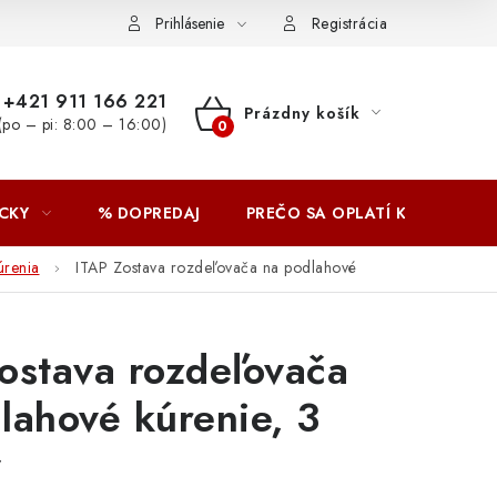
Prihlásenie
Registrácia
+421 911 166 221
Prázdny košík
(po – pi: 8:00 – 16:00)
NÁKUPNÝ
KOŠÍK
CKY
% DOPREDAJ
PREČO SA OPLATÍ KUPOVAŤ 
úrenia
ITAP Zostava rozdeľovača na podlahové
ostava rozdeľovača
lahové kúrenie, 3
y