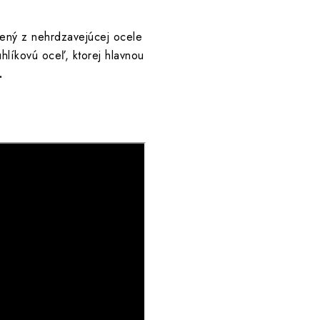
ený z nehrdzavejúcej ocele
uhlíkovú oceľ, ktorej hlavnou
.