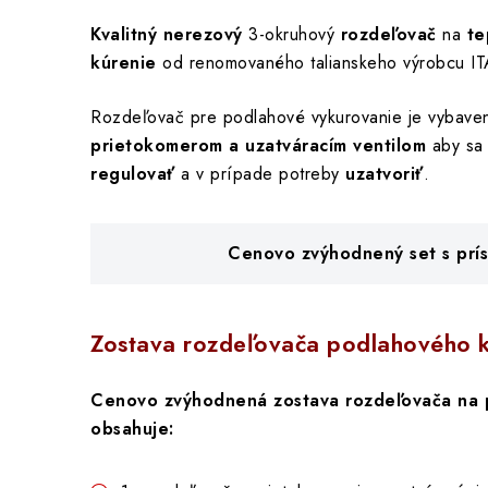
Kvalitný nerezový
3-okruhový
rozdeľovač
na
te
kúrenie
od renomovaného talianskeho výrobcu IT
Rozdeľovač pre podlahové vykurovanie je vybave
prietokomerom a uzatváracím ventilom
aby sa 
regulovať
a v prípade potreby
uzatvoriť
.
Cenovo zvýhodnený set s prí
Zostava rozdeľovača podlahového k
Cenovo zvýhodnená zostava rozdeľovača na 
obsahuje: