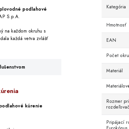
Kategória
plovodné podlahové
AP S.p.A.
Hmotnosť
ný na každom okruhu s
dala každá vetva zvlášť
EAN
Počet okr
slušenstvom
Materiál
Materiálov
úrenia
Rozmer pri
podlahové kúrenie
rozdeľova
Pripájací 
Eurokónus