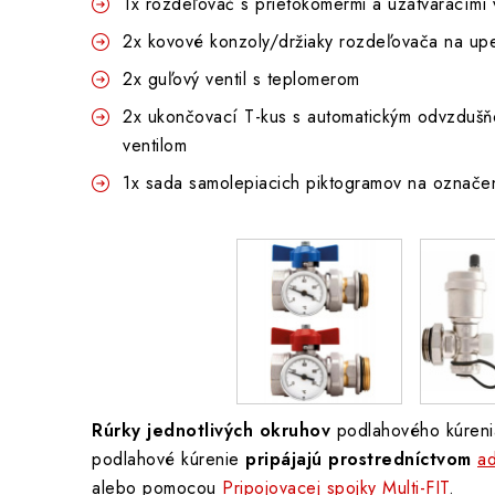
1x rozdeľovač s prietokomermi a uzatváracími v
2x kovové konzoly/držiaky rozdeľovača na upe
2x guľový ventil s teplomerom
2x ukončovací T-kus s automatickým odvzdušň
ventilom
1x sada samolepiacich piktogramov na označen
Rúrky jednotlivých okruhov
podlahového kúreni
podlahové kúrenie
pripájajú prostredníctvom
a
alebo pomocou
Pripojovacej spojky Multi-FIT
.