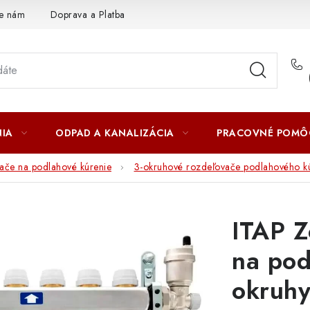
te nám
Doprava a Platba
IA
ODPAD A KANALIZÁCIA
PRACOVNÉ POMÔ
ače na podlahové kúrenie
3-okruhové rozdeľovače podlahového k
ITAP Z
na pod
okruh