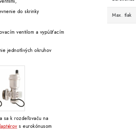
entilmi,
vnenie do skrinky
Max. tlak
ovacím ventilom a vypúšťacím
ie jednotlivých okruhov
a sa k rozdeľovaču na
daptérov
s eurokónusom