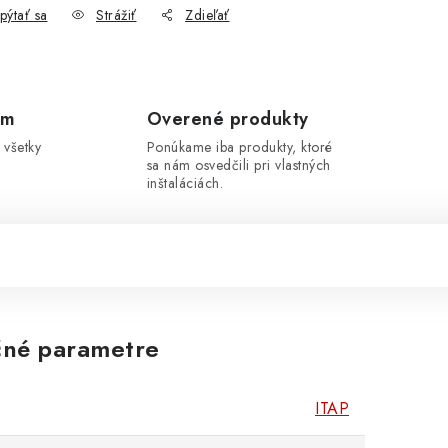
pýtať sa
Strážiť
Zdieľať
om
Overené produkty
 všetky
Ponúkame iba produkty, ktoré
sa nám osvedčili pri vlastných
inštaláciách.
né parametre
ITAP