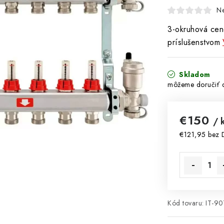
N
3-okruhová cen
príslušenstvom
Skladom
€150
/ 
€121,95 bez
Jednotková 
Kód tovaru:
IT-90