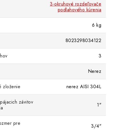
3-okruhové rozdeľovače
podlahového kúrenia
6 kg
8023298034122
uhov
3
Nerez
é zloženie
nerez AISI 304L
pájacich závitov
1"
ča
rozmer pre
3/4"