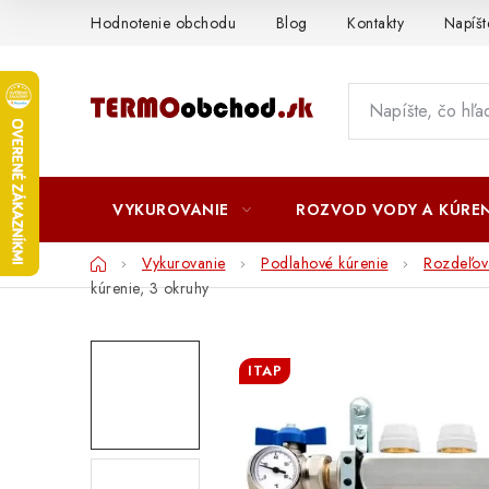
Prejsť
Hodnotenie obchodu
Blog
Kontakty
Napíš
na
obsah
VYKUROVANIE
ROZVOD VODY A KÚREN
Domov
Vykurovanie
Podlahové kúrenie
Rozdeľov
kúrenie, 3 okruhy
ITAP