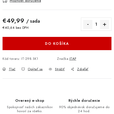
Možnosti doručenia
€49,99
/ sada
€40,64 bez DPH
Jednotková cena:
DO KOŠÍKA
Kód tovaru:
IT-298.SK1
Značka:
ITAP
Tlač
Opýtať sa
Strážiť
Zdieľať
Overený e-shop
Rýchle doručenie
Spokojnosť našich zákazníkov
90% objednávok doručujeme do
hovorí za všetko.
24 hod.