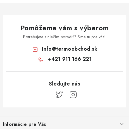
Pomôžeme vám s výberom
Potrebujete s niečím poradiť? Sme tu pre vás!
Info
@
termoobchod.sk
+421 911 166 221
Z
á
Informácie pre Vás
p