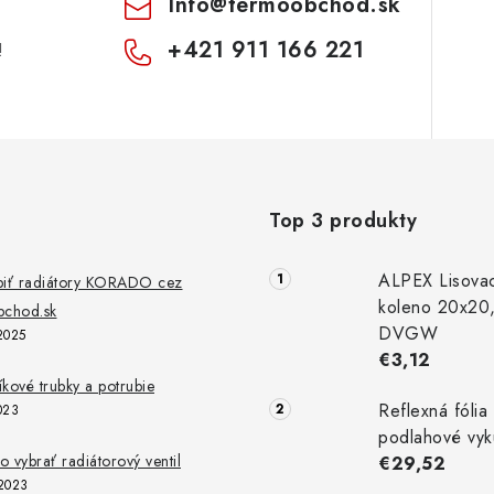
Info
@
termoobchod.sk
+421 911 166 221
!
Top 3 produkty
ALPEX Lisova
piť radiátory KORADO cez
koleno 20x20
chod.sk
DVGW
2025
€3,12
níkové trubky a potrubie
Reflexná fólia
023
podlahové vyk
 vybrať radiátorový ventil
€29,52
2023