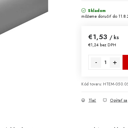
Skladom
11.8
€1,53
/ ks
€1,24 bez DPH
Jednotková cena:
Kód tovaru:
HTEM-050.0
Tlač
Opýtať sa