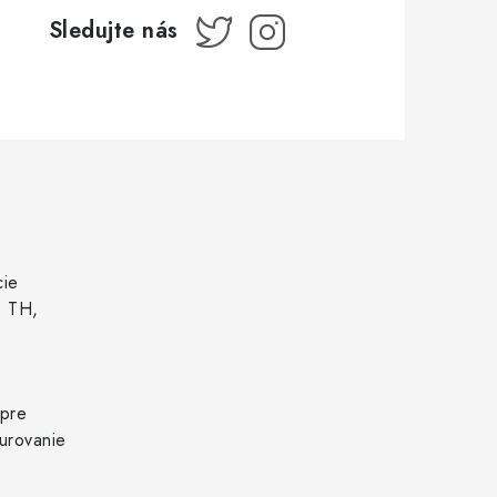
cie
, TH,
 pre
urovanie