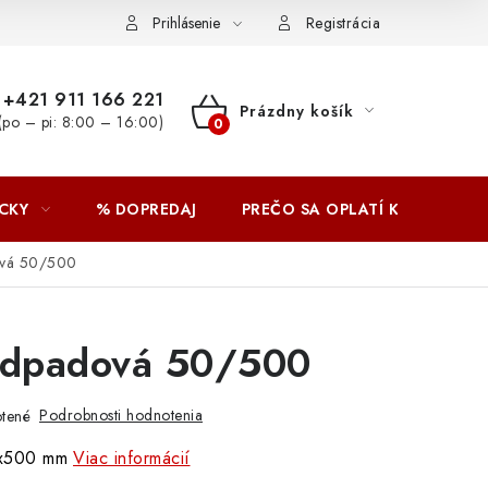
Prihlásenie
Registrácia
+421 911 166 221
Prázdny košík
(po – pi: 8:00 – 16:00)
NÁKUPNÝ
KOŠÍK
CKY
% DOPREDAJ
PREČO SA OPLATÍ KUPOVAŤ 
ová 50/500
odpadová 50/500
Podrobnosti hodnotenia
tené
0x500 mm
Viac informácií