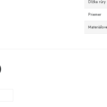
Dĺžka rúry
Priemer
Materiálov
)