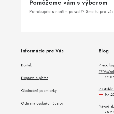
Pomôžeme vám s výberom
Potrebujete s niečím poradiť? Sme tu pre vás
Z
á
Informácie pre Vás
Blog
p
ä
Kontakt
Prečo kú
TERMOob
t
22.8.
Doprava a platba
i
Plastohli
Obchodné podmienky
e
9.4.2
Ochrana osobných údajov
Návod ako
26.2.