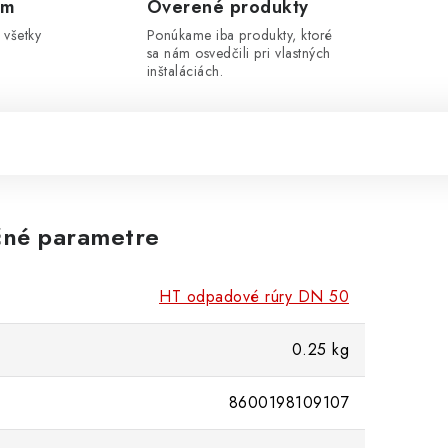
om
Overené produkty
 všetky
Ponúkame iba produkty, ktoré
sa nám osvedčili pri vlastných
inštaláciách.
né parametre
HT odpadové rúry DN 50
0.25 kg
8600198109107