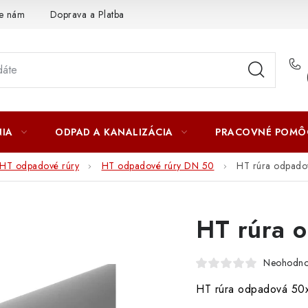
te nám
Doprava a Platba
IA
ODPAD A KANALIZÁCIA
PRACOVNÉ POMÔ
HT odpadové rúry
HT odpadové rúry DN 50
HT rúra odpad
HT rúra 
Neohodno
HT rúra odpadová 5