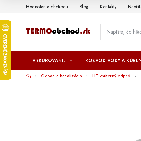
Prejsť
Hodnotenie obchodu
Blog
Kontakty
Napíš
na
obsah
VYKUROVANIE
ROZVOD VODY A KÚREN
Domov
Odpad a kanalizácia
HT vnútorný odpad