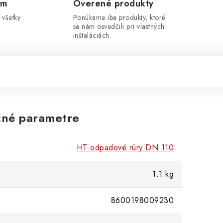
om
Overené produkty
 všetky
Ponúkame iba produkty, ktoré
sa nám osvedčili pri vlastných
inštaláciách.
né parametre
HT odpadové rúry DN 110
1.1 kg
8600198009230