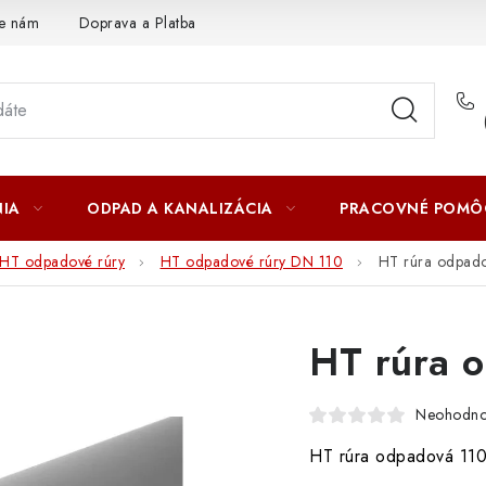
te nám
Doprava a Platba
IA
ODPAD A KANALIZÁCIA
PRACOVNÉ POMÔ
HT odpadové rúry
HT odpadové rúry DN 110
HT rúra odpad
HT rúra 
Neohodno
HT rúra odpadová 11