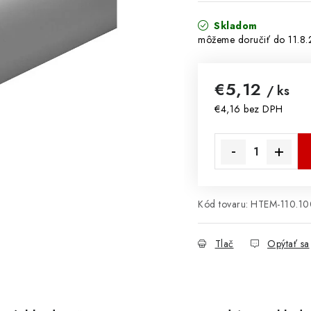
Skladom
11.8
€5,12
/ ks
€4,16 bez DPH
Jednotková cena:
Kód tovaru:
HTEM-110.1
Tlač
Opýtať sa