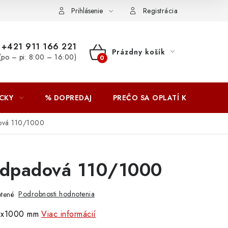
Prihlásenie
Registrácia
+421 911 166 221
Prázdny košík
(po – pi: 8:00 – 16:00)
NÁKUPNÝ
KOŠÍK
CKY
% DOPREDAJ
PREČO SA OPLATÍ KUPOVAŤ 
ová 110/1000
odpadová 110/1000
Podrobnosti hodnotenia
tené
0x1000 mm
Viac informácií