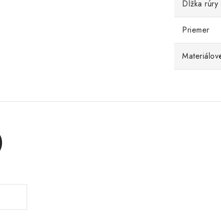
Dĺžka rúry
Priemer
Materiálov
)