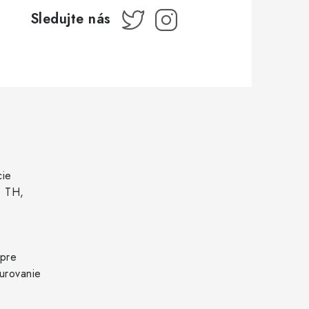
cie
, TH,
 pre
urovanie