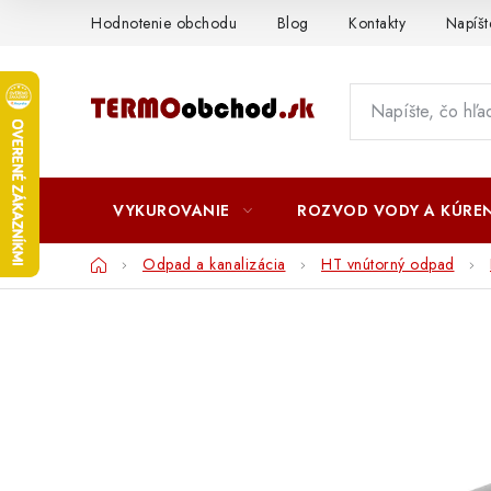
Prejsť
Hodnotenie obchodu
Blog
Kontakty
Napíš
na
obsah
VYKUROVANIE
ROZVOD VODY A KÚREN
Domov
Odpad a kanalizácia
HT vnútorný odpad