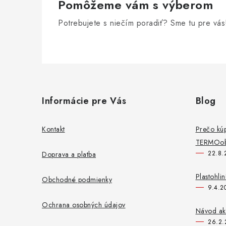
Pomôžeme vám s výberom
Potrebujete s niečím poradiť? Sme tu pre vás
Z
á
Informácie pre Vás
Blog
p
ä
Kontakt
Prečo kú
TERMOob
t
22.8.
Doprava a platba
i
Plastohli
Obchodné podmienky
e
9.4.2
Ochrana osobných údajov
Návod ako
26.2.