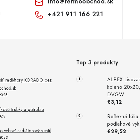
Info
@
termoobchod.sk
+421 911 166 221
!
Top 3 produkty
ALPEX Lisova
piť radiátory KORADO cez
koleno 20x20
chod.sk
DVGW
2025
€3,12
níkové trubky a potrubie
Reflexná fólia
023
podlahové vyk
 vybrať radiátorový ventil
€29,52
2023