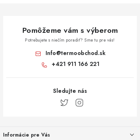
Pomôžeme vám s výberom
Potrebujete s niečím poradiť? Sme tu pre vás!
Info
@
termoobchod.sk
+421 911 166 221
Z
á
Informácie pre Vás
p