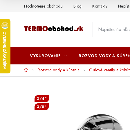
Prejsť
Hodnotenie obchodu
Blog
Kontakty
Napíš
na
obsah
VYKUROVANIE
ROZVOD VODY A KÚREN
Domov
Rozvod vody a kúrenia
Guľové ventily a kohút
3/4"
3/8"