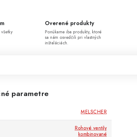
om
Overené produkty
 všetky
Ponúkame iba produkty, ktoré
sa nám osvedčili pri vlastných
inštaláciách.
né parametre
MELSCHER
Rohové ventily
kombinované