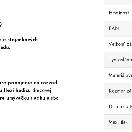
Hmotnosť
ý
EAN
nie stojankových
Veľkosť zá
iadu.
Typ ovláda
Materiálov
pre pripojenie na rozvod
u flexi hadicu
drezovej
Rozmer záv
re umývačku riadku
alebo
Dimenzia t
Max. tlak