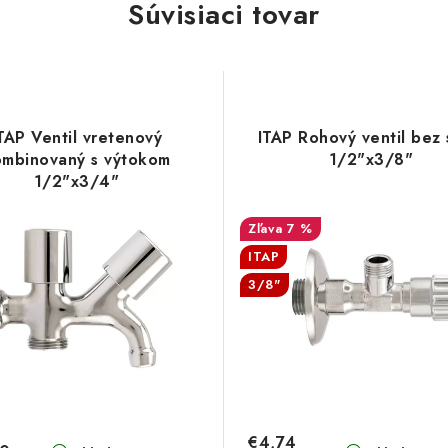
Súvisiaci tovar
TAP Ventil vretenový
ITAP Rohový ventil bez 
mbinovaný s výtokom
1/2"x3/8"
1/2"x3/4"
7 %
ITAP
3/8"
€4,74