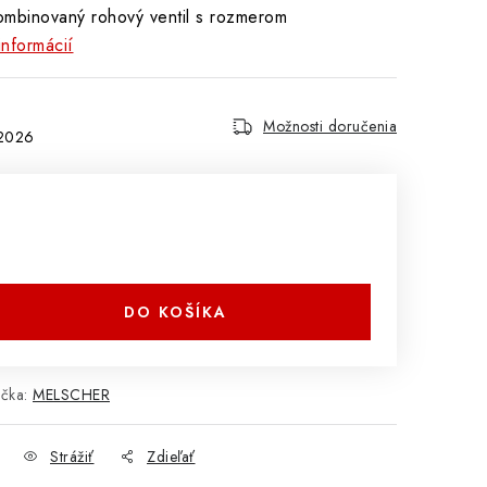
ombinovaný rohový ventil s rozmerom
informácií
Možnosti doručenia
.2026
DO KOŠÍKA
čka:
MELSCHER
Strážiť
Zdieľať