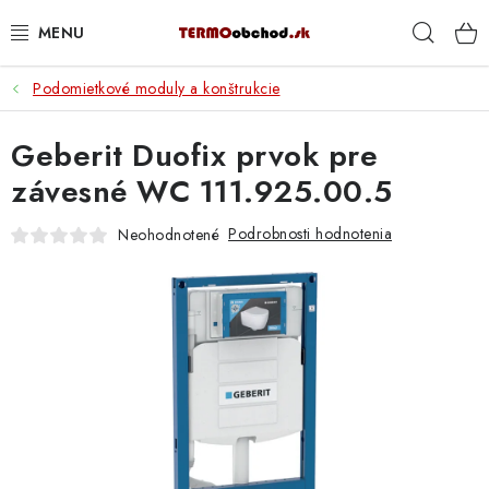
Prejsť
Hľad
na
obsah
Podomietkové moduly a konštrukcie
VYKUROVANIE
Geberit Duofix prvok pre
ROZVOD VODY A KÚRENIA
závesné WC 111.925.00.5
ODPAD A KANALIZÁCIA
Podrobnosti hodnotenia
Neohodnotené
PRACOVNÉ POMÔCKY
% DOPREDAJ
PREČO SA OPLATÍ KUPOVAŤ RADIÁTORY KORADO
CEZ TERMOOBCHOD.SK
Hodnotenie obchodu
Blog
Kontakty
Napíšte nám