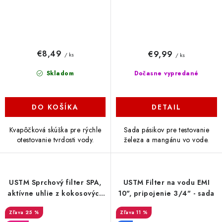
€8,49
€9,99
/ ks
/ ks
Skladom
Dočasne vypredané
DO KOŠÍKA
DETAIL
Kvapôčková skúška pre rýchle
Sada pásikov pre testovanie
otestovanie tvrdosti vody.
železa a mangánu vo vode.
USTM Sprchový filter SPA,
USTM Filter na vodu EMI
aktívne uhlie z kokosových
10", pripojenie 3/4" - sada
škrupín, chróm
25 %
11 %