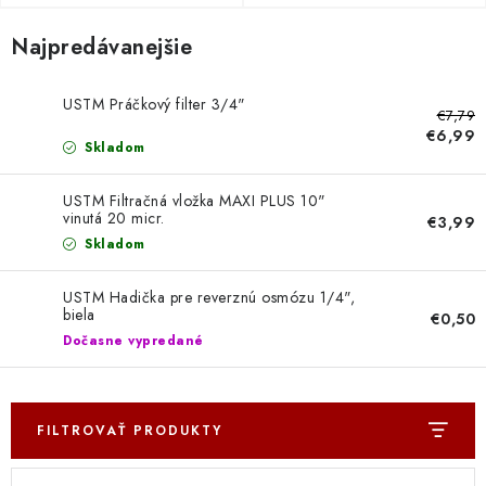
Doprava a Platba
Najpredávanejšie
USTM Práčkový filter 3/4"
€7,79
€6,99
Skladom
USTM Filtračná vložka MAXI PLUS 10"
vinutá 20 micr.
€3,99
Skladom
USTM Hadička pre reverznú osmózu 1/4",
biela
€0,50
Dočasne vypredané
FILTROVAŤ PRODUKTY
V
R