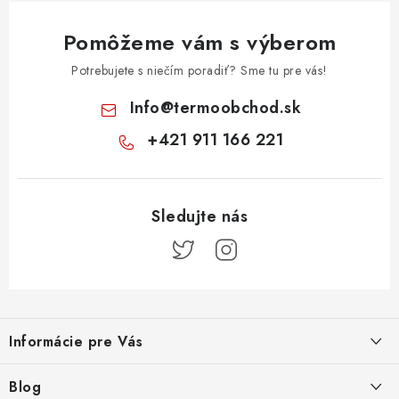
Pomôžeme vám s výberom
Potrebujete s niečím poradiť? Sme tu pre vás!
Info
@
termoobchod.sk
+421 911 166 221
Z
á
Informácie pre Vás
p
ä
Kontakt
Blog