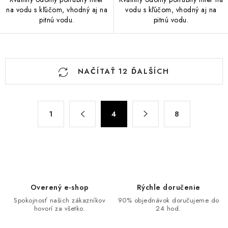
na vodu s kľúčom, vhodný aj na
vodu s kľúčom, vhodný aj na
pitnú vodu.
pitnú vodu.
O
NAČÍTAŤ 12 ĎALŠÍCH
v
l
á
S
d
1
4
8
t
a
r
c
á
n
i
k
e
o
p
Overený e-shop
Rýchle doručenie
v
r
Spokojnosť našich zákazníkov
90% objednávok doručujeme do
a
v
hovorí za všetko.
24 hod.
n
k