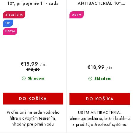
10", pripojenie 1" - sada
ANTIBACTERIAL 10",
pripojenie 3/4" - sada
13 %
USTM
10"
USTM
€15,99
/ ks
€18,99
/ ks
€18,59
Skladom
Skladom
DO KOŠÍKA
DO KOŠÍKA
Profesionálna sada vodného
USTM ANTIBACTERIAL
filtra s dvojitým tesnením,
eliminuje baktérie, bráni biofilmu
vhodný pre pitnú vodu
a predlžuje životnosť systému.