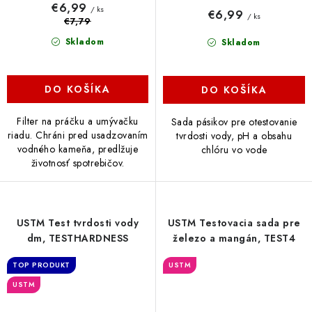
€6,99
/ ks
€6,99
/ ks
€7,79
Skladom
Skladom
DO KOŠÍKA
DO KOŠÍKA
Filter na práčku a umývačku
Sada pásikov pre otestovanie
riadu. Chráni pred usadzovaním
tvrdosti vody, pH a obsahu
vodného kameňa, predlžuje
chlóru vo vode
životnosť spotrebičov.
USTM Test tvrdosti vody
USTM Testovacia sada pre
dm, TESTHARDNESS
železo a mangán, TEST4
TOP PRODUKT
USTM
USTM