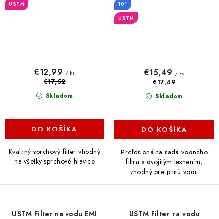
USTM
10"
USTM
€12,99
€15,49
/ ks
/ ks
€17,52
€17,49
Skladom
Skladom
DO KOŠÍKA
DO KOŠÍKA
Kvalitný sprchový filter vhodný
Profesionálna sada vodného
na všetky sprchové hlavice
filtra s dvojitým tesnením,
vhodný pre pitnú vodu
USTM Filter na vodu EMI
USTM Filter na vodu