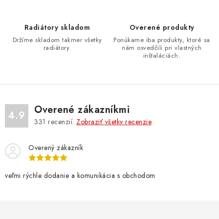
i
y
e
v
Radiátory skladom
Overené produkty
ý
Držíme skladom takmer všetky
Ponúkame iba produkty, ktoré sa
p
radiátory.
nám osvedčili pri vlastných
i
inštaláciách.
s
u
Overené zákazníkmi
4.9
331
recenzií.
Zobraziť všetky recenzie
Overený zákazník
veľmi rýchle dodanie a komunikácia s obchodom