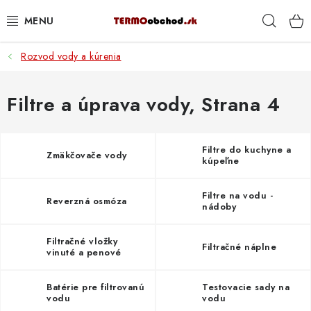
Prejsť
Hľad
na
obsah
Rozvod vody a kúrenia
VYKUROVANIE
ROZVOD VODY A KÚRENIA
Filtre a úprava vody
, Strana 4
ODPAD A KANALIZÁCIA
Filtre do kuchyne a
Zmäkčovače vody
kúpeľne
PRACOVNÉ POMÔCKY
Filtre na vodu -
Reverzná osmóza
% DOPREDAJ
nádoby
PREČO SA OPLATÍ KUPOVAŤ RADIÁTORY KORADO
Filtračné vložky
Filtračné náplne
CEZ TERMOOBCHOD.SK
vinuté a penové
Batérie pre filtrovanú
Testovacie sady na
Hodnotenie obchodu
Blog
Kontakty
Napíšte nám
vodu
vodu