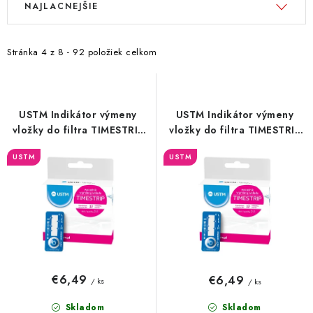
NAJLACNEJŠIE
ý
a
p
d
i
e
Stránka
4
z
8
-
92
položiek celkom
s
n
p
i
r
e
USTM Indikátor výmeny
USTM Indikátor výmeny
o
p
vložky do filtra TIMESTRIP
vložky do filtra TIMESTRIP
12-mesiacov
6-mesiacov
d
r
USTM
USTM
u
o
k
d
t
u
o
k
v
t
o
€6,49
€6,49
/ ks
/ ks
v
Skladom
Skladom