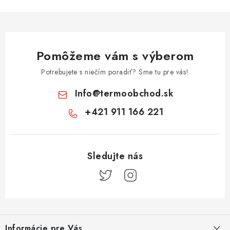
Pomôžeme vám s výberom
Potrebujete s niečím poradiť? Sme tu pre vás!
Info
@
termoobchod.sk
+421 911 166 221
Z
á
Informácie pre Vás