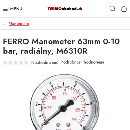
Prejsť
Hľad
na
obsah
Manometre
VYKUROVANIE
FERRO Manometer 63mm 0-10
ROZVOD VODY A KÚRENIA
bar, radiálny, M6310R
ODPAD A KANALIZÁCIA
Podrobnosti hodnotenia
Neohodnotené
PRACOVNÉ POMÔCKY
% DOPREDAJ
PREČO SA OPLATÍ KUPOVAŤ RADIÁTORY KORADO
CEZ TERMOOBCHOD.SK
Hodnotenie obchodu
Blog
Kontakty
Napíšte nám