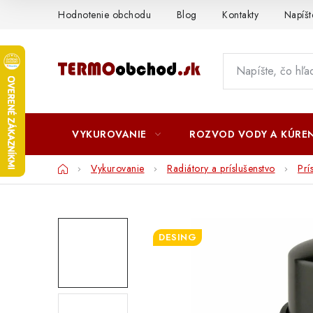
Prejsť
Hodnotenie obchodu
Blog
Kontakty
Napíš
na
obsah
VYKUROVANIE
ROZVOD VODY A KÚREN
Domov
Vykurovanie
Radiátory a príslušenstvo
Prí
DESING