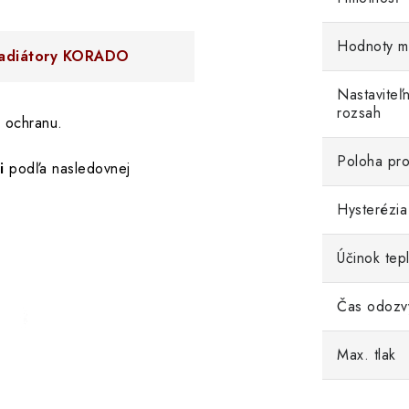
Hodnoty m
 radiátory KORADO
Nastaviteľn
rozsah
 ochranu.
Poloha pro
i
podľa nasledovnej
Hysterézia
Účinok tep
Čas odozv
Max. tlak