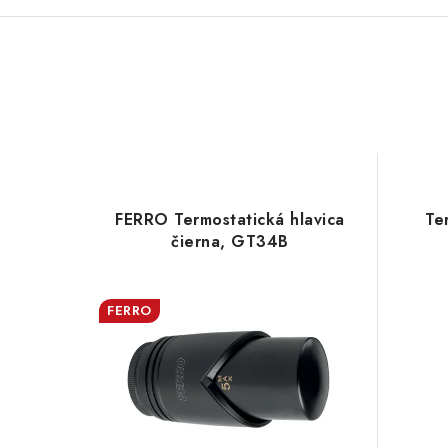
FERRO Termostatická hlavica
Te
čierna, GT34B
FERRO