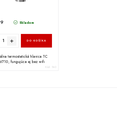
99
Skladom
DO KOŠÍKA
tálna termostatická hlavica TC
V710, fungujúca aj bez wifi
Kód:
943