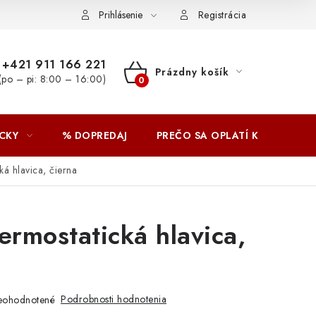
Prihlásenie
Registrácia
+421 911 166 221
Prázdny košík
(po – pi: 8:00 – 16:00)
NÁKUPNÝ
KOŠÍK
CKY
% DOPREDAJ
PREČO SA OPLATÍ KUPOVAŤ 
á hlavica, čierna
rmostatická hlavica,
Podrobnosti hodnotenia
eohodnotené