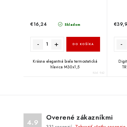
€16,24
€39,
Skladom
DO KOŠÍKA
Krásna elegantná biela termostatická
Digi
hlavica M30x1,5
TR
Kód:
942
Overené zákazníkmi
4.9
331
recenzií.
Zobraziť všetky recenzie