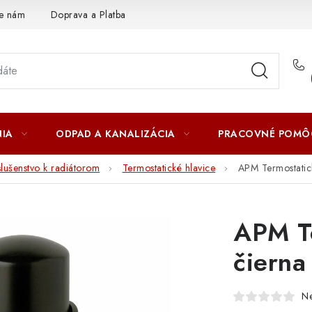
te nám
Doprava a Platba
IA
ODPAD A KANALIZÁCIA
PRACOVNÉ POMÔ
slušenstvo k radiátorom
Termostatické hlavice
APM Termostatick
APM Te
čierna
N