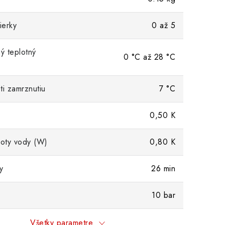
ierky
0 až 5
ý teplotný
0 °C až 28 °C
ti zamrznutiu
7 °C
0,50 K
loty vody (W)
0,80 K
y
26 min
10 bar
Všetky parametre