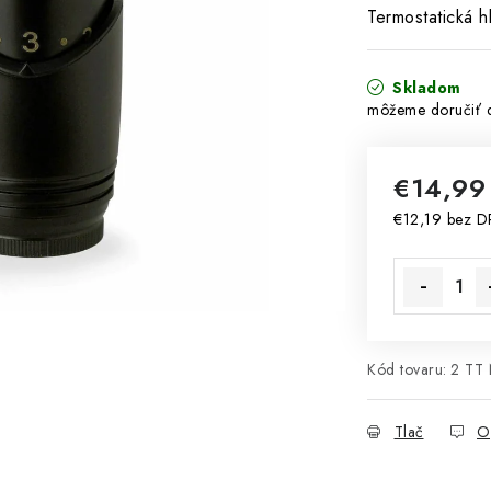
Termostatická 
Skladom
€14,9
€12,19 bez 
Jednotková 
Kód tovaru:
2 TT
Tlač
O