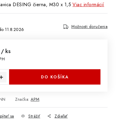
hlavica DESING čierna, M30 x 1,5
Viac informácií
Možnosti doručenia
11.8.2026
9
/ ks
DPH
cena:
DO KOŠÍKA
 NN
Značka:
APM
pýtať sa
Strážiť
Zdieľať