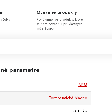
om
Overené produkty
 všetky
Ponúkame iba produkty, ktoré
sa nám osvedčili pri vlastných
inštaláciách.
né parametre
APM
Termostatické hlavice
0.15 kg