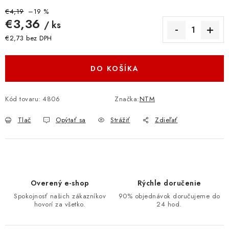
€4,19
–19 %
€3,36
/ ks
€2,73 bez DPH
Jednotková cena:
DO KOŠÍKA
Kód tovaru:
4806
Značka:
NTM
Tlač
Opýtať sa
Strážiť
Zdieľať
Overený e-shop
Rýchle doručenie
Spokojnosť našich zákazníkov
90% objednávok doručujeme do
hovorí za všetko.
24 hod.