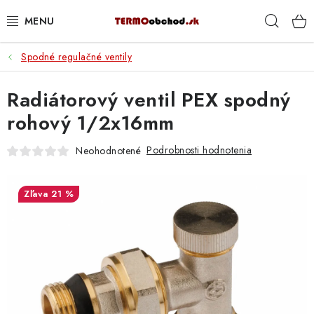
Prejsť
Hľad
na
obsah
Spodné regulačné ventily
VYKUROVANIE
Radiátorový ventil PEX spodný
ROZVOD VODY A KÚRENIA
rohový 1/2x16mm
ODPAD A KANALIZÁCIA
Podrobnosti hodnotenia
Neohodnotené
PRACOVNÉ POMÔCKY
21 %
% DOPREDAJ
PREČO SA OPLATÍ KUPOVAŤ RADIÁTORY KORADO
CEZ TERMOOBCHOD.SK
Hodnotenie obchodu
Blog
Kontakty
Napíšte nám