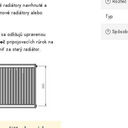
Rozteč 
?
 radiátory navrhnuté a
inové radiátory alebo
Typ
Spôsob 
?
sa odlišujú upravenou
teč
pripojovacích rúrok na
ť za starý radiátor.