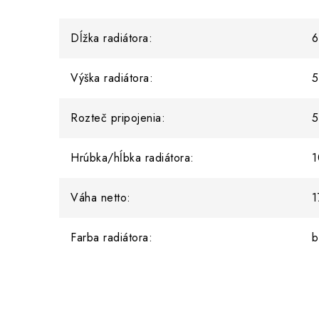
Dĺžka radiátora:
6
Výška radiátora:
5
Rozteč pripojenia:
5
Hrúbka/hĺbka radiátora:
1
Váha netto:
1
Farba radiátora:
b