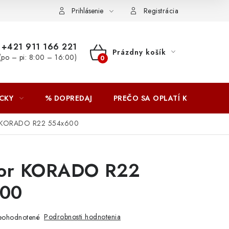
Prihlásenie
Registrácia
+421 911 166 221
Prázdny košík
(po – pi: 8:00 – 16:00)
NÁKUPNÝ
KOŠÍK
CKY
% DOPREDAJ
PREČO SA OPLATÍ KUPOVAŤ 
r KORADO R22 554x600
tor KORADO R22
00
Podrobnosti hodnotenia
eohodnotené