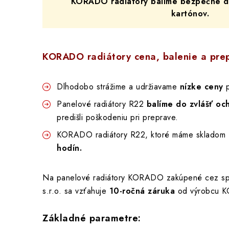
KORADO radiátory balíme bezpečne do
kartónov.
KORADO radiátory cena, balenie a pre
Dlhodobo strážime a udržiavame
nízke ceny
p
Panelové radiátory R22
balíme do zvlášť oc
predišli poškodeniu pri preprave.
KORADO radiátory R22, ktoré máme skladom
hodín.
Na panelové radiátory KORADO zakúpené cez 
s.r.o. sa vzťahuje
10-ročná záruka
od výrobcu K
Základné parametre: