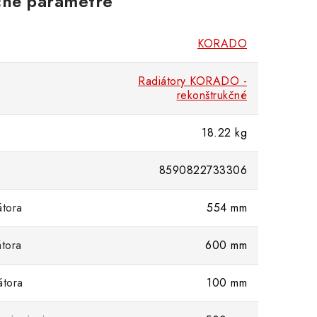
né parametre
KORADO
Radiátory KORADO -
rekonštrukčné
18.22 kg
8590822733306
átora
554 mm
átora
600 mm
átora
100 mm