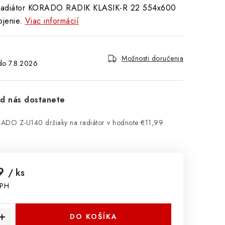
 radiátor KORADO RADIK KLASIK-R 22 554x600
jenie.
Viac informácií
Možnosti doručenia
7.8.2026
d nás dostanete
ADO Z-U140 držiaky na radiátor
v hodnote €11,99
99
/ ks
DPH
cena:
DO KOŠÍKA