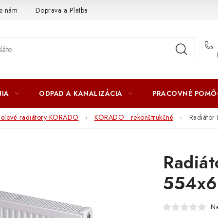
te nám
Doprava a Platba
IA
ODPAD A KANALIZÁCIA
PRACOVNÉ POMÔ
nelové radiátory KORADO
KORADO - rekonštrukčné
Radiáto
Radiá
554x6
N