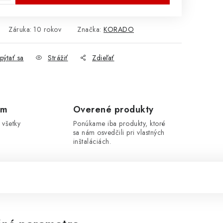
Záruka
:
10 rokov
Značka:
KORADO
pýtať sa
Strážiť
Zdieľať
om
Overené produkty
 všetky
Ponúkame iba produkty, ktoré
sa nám osvedčili pri vlastných
inštaláciách.