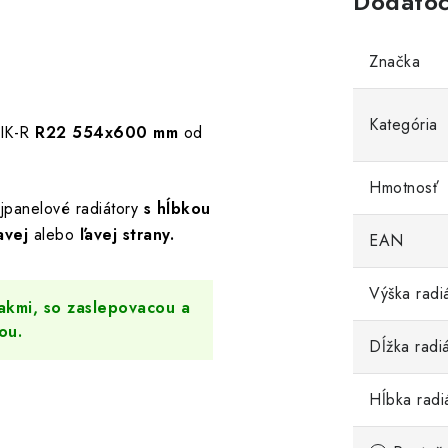
Dodatoč
Značka
Kategória
IK-R
R22 554x600 mm
od
Hmotnosť
jpanelové radiátory
s hĺbkou
avej
alebo
ľavej strany.
EAN
Výška radi
kmi, so zaslepovacou a
ou.
Dĺžka radi
Hĺbka radi