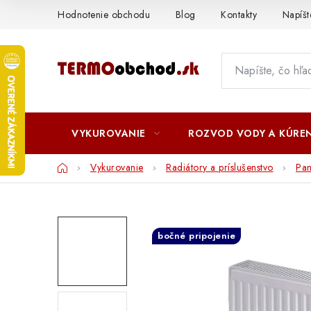
Prejsť
Hodnotenie obchodu
Blog
Kontakty
Napíš
na
obsah
VYKUROVANIE
ROZVOD VODY A KÚREN
Domov
Vykurovanie
Radiátory a príslušenstvo
Pa
bočné pripojenie