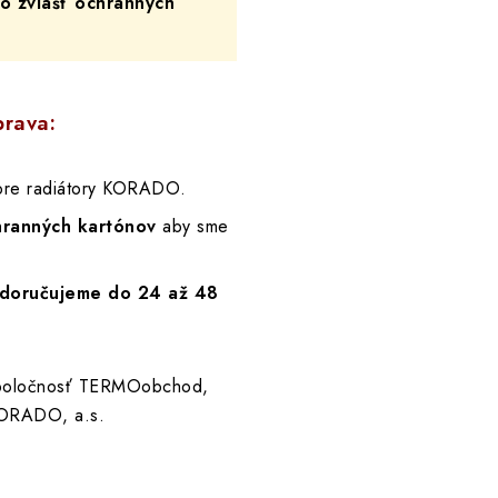
 zvlášť ochranných
prava:
re radiátory KORADO.
hranných kartónov
aby sme
doručujeme do 24 až 48
spoločnosť TERMOobchod,
ORADO, a.s.