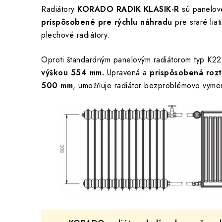
Radiátory
KORADO RADIK KLASIK-R
sú panelové
prispôsobené pre rýchlu náhradu
pre staré liat
plechové radiátory.
Oproti štandardným panelovým radiátorom typ K22 
výškou 554 mm.
Upravená a
prispôsobená roz
500 mm
, umožňuje radiátor bezproblémovo vymeni