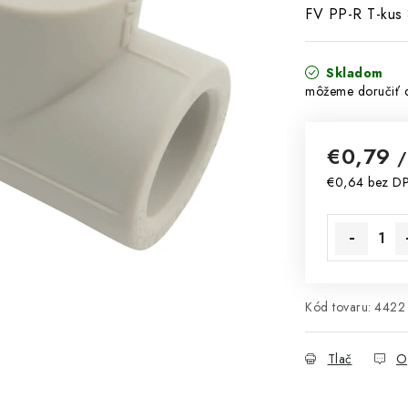
FV PP-R T-kus 
Skladom
€0,79
/
€0,64 bez D
Jednotková 
Kód tovaru:
4422
Tlač
O