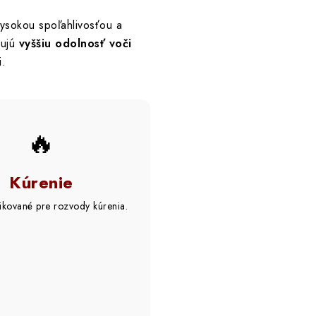
vysokou spoľahlivosťou a
čujú
vyššiu odolnosť voči
i.
🔥
Kúrenie
fikované pre rozvody kúrenia.