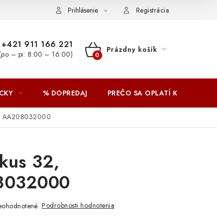
Prihlásenie
Registrácia
+421 911 166 221
Prázdny košík
(po – pi: 8:00 – 16:00)
NÁKUPNÝ
KOŠÍK
CKY
% DOPREDAJ
PREČO SA OPLATÍ KUPOVAŤ 
2, AA208032000
kus 32,
8032000
Podrobnosti hodnotenia
eohodnotené