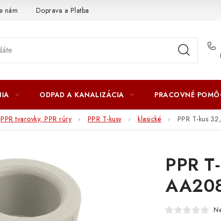
te nám
Doprava a Platba
IA
ODPAD A KANALIZÁCIA
PRACOVNÉ POMÔ
PPR tvarovky, PPR rúry
PPR T-kusy
klasické
PPR T-kus 3
PPR T-
AA20
N