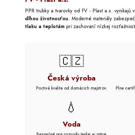
PPR trubky a tvarovky od FV - Plast a.s. vynikajú 
dlhou životnosťou
. Moderné materiály zabezpe
tlaku a teplotám
pri zachovaní nízkej rozťažnost
🇨🇿
Česká výroba
Poctivá kvalita od domácich majstrov.
Plne certi
💧
Voda
Bezpečné pre rozvody teplej aj pitnej