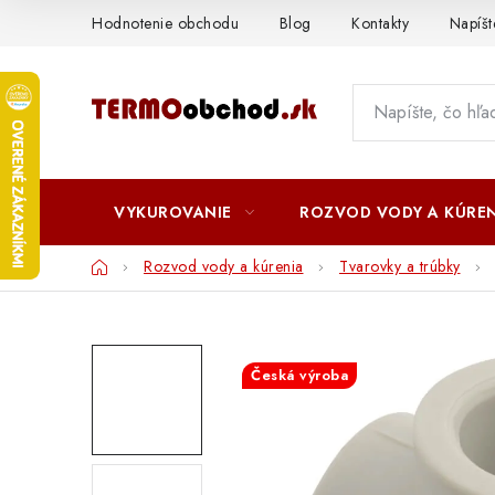
Prejsť
Hodnotenie obchodu
Blog
Kontakty
Napíš
na
obsah
VYKUROVANIE
ROZVOD VODY A KÚREN
Domov
Rozvod vody a kúrenia
Tvarovky a trúbky
Česká výroba