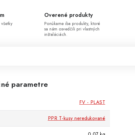
om
Overené produkty
 všetky
Ponúkame iba produkty, ktoré
sa nám osvedčili pri vlastných
inštaláciách.
né parametre
FV - PLAST
PPR T-kusy neredukované
0.07 kg